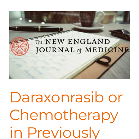
Daraxonrasib or
Chemotherapy
in Previously