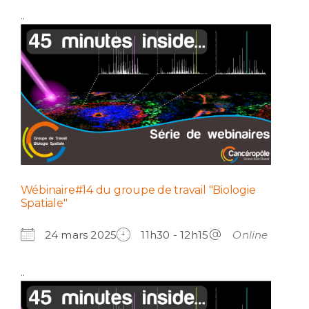
..
Wébinaire#14 du groupe de travail "Biologie
Spatiale"
24 mars 2025
11h30 - 12h15
Online
..