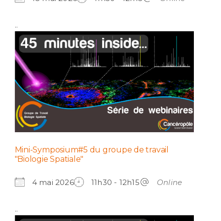
..
Mini-Symposium#5 du groupe de travail
"Biologie Spatiale"
4 mai 2026
11h30 - 12h15
Online
..