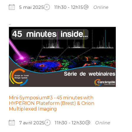
5 mai 2025
11h30 - 12h15
Online
..
Mini-Symposium#3 - 45 minutes with
HYPERION Plateform (Brest) & Orion
Multiplexed Imaging
7 avril 2025
11h30 - 12h30
Online