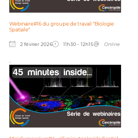
Webinaire#16 du groupe de travail "Biologie
Spatiale"
2 février 2026
11h30 - 12h15
Online
..