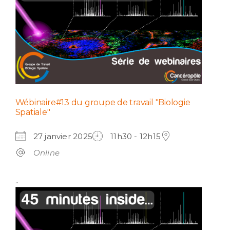
Wébinaire#13 du groupe de travail "Biologie
Spatiale"
27 janvier 2025
11h30 - 12h15
Online
..