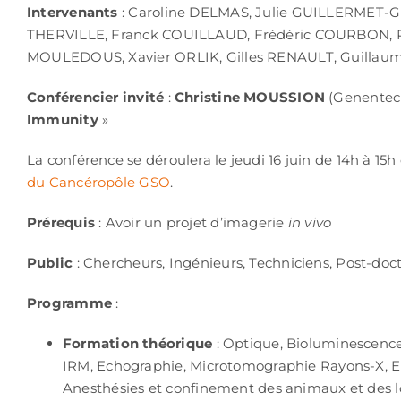
Intervenants
: Caroline DELMAS, Julie GUILLERMET-G
THERVILLE, Franck COUILLAUD, Frédéric COURBON, P
MOULEDOUS, Xavier ORLIK, Gilles RENAULT, Guillau
Conférencier invité
:
Christine MOUSSION
(Genentech
Immunity
»
La conférence se déroulera le jeudi 16 juin de 14h à 15h
du Cancéropôle GSO
.
Prérequis
: Avoir un projet d’imagerie
in vivo
Public
: Chercheurs, Ingénieurs, Techniciens, Post-doc
Programme
:
Formation théorique
: Optique, Bioluminescence
IRM, Echographie, Microtomographie Rayons-X, Ela
Anesthésies et confinement des animaux et des l