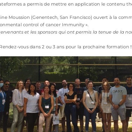
 plateformes a permis de mettre en application le contenu t
stine Moussion (Genentech, San Francisco) ouvert à la com
vironmental control of cancer Immunity ».
rvenants et les sponsors qui ont permis la tenue de la nou
Rendez-vous dans 2 ou 3 ans pour la prochaine formation !