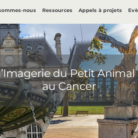
 sommes-nous
Ressources
Appels à projets
Ev
d’Imagerie du Petit Animal
au Cancer