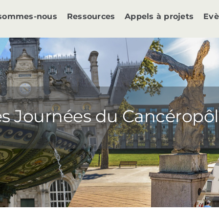
 sommes-nous
Ressources
Appels à projets
Ev
s Journées du Cancéropô