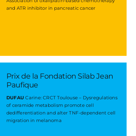
Association of oxaliplatin-based chemotherapy
and ATR inhibitor in pancreatic cancer
Prix de la Fondation Silab Jean
Paufique
DUFAU
Carine: CRCT Toulouse – Dysregulations
of ceramide metabolism promote cell
dedifferentiation and alter TNF-dependent cell
migration in melanoma