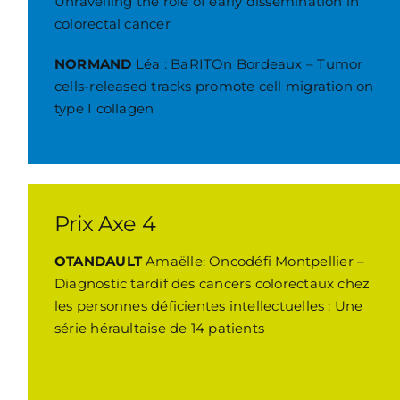
Unravelling the role of early dissemination in
colorectal cancer
NORMAND
Léa : BaRITOn Bordeaux – Tumor
cells-released tracks promote cell migration on
type I collagen
Prix Axe 4
OTANDAULT
Amaëlle: Oncodéfi Montpellier –
Diagnostic tardif des cancers colorectaux chez
les personnes déficientes intellectuelles : Une
série héraultaise de 14 patients