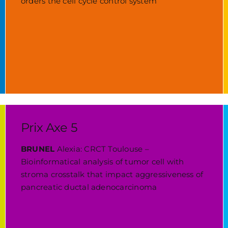
orders the cell cycle control system
Prix Axe 5
BRUNEL
Alexia: CRCT Toulouse –
Bioinformatical analysis of tumor cell with
stroma crosstalk that impact aggressiveness of
pancreatic ductal adenocarcinoma