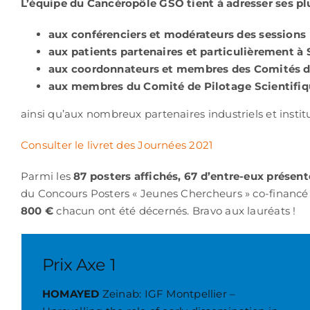
L’équipe du Cancéropôle GSO tient à adresser ses p
aux conférenciers et modérateurs des sessions
aux patients partenaires et particulièrement à
aux coordonnateurs et membres des Comités d
aux membres du Comité de Pilotage Scientifi
ainsi qu’aux nombreux partenaires industriels et insti
Consulter le livret des Journées 2021
Parmi les
87 posters affichés, 67 d’entre-eux présent
du Concours Posters « Jeunes Chercheurs » co-financé 
800 €
chacun ont été décernés. Bravo aux lauréats !
Prix Axe 1
HOMAYED
Zeinab: IGF Montpellier –