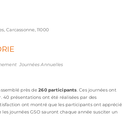
es, Carcassonne, 11000
ORIE
ook Live
nement
Journées Annuelles
rassemblé près de
260 participants
. Ces journées ont
. 40 présentations ont été réalisées par des
tisfaction ont montré que les participants ont apprécié
que les journées GSO sauront chaque année susciter un