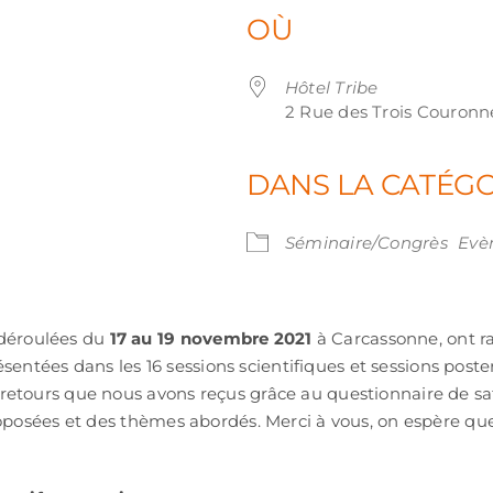
OÙ
Hôtel Tribe
2 Rue des Trois Couronn
DANS LA CATÉG
iCalendar
Office 365
Outl
Séminaire/Congrès
Evè
 déroulées du
17 au 19 novembre 2021
à Carcassonne, ont 
ntées dans les 16 sessions scientifiques et sessions poster
s retours que nous avons reçus grâce au questionnaire de sa
s proposées et des thèmes abordés. Merci à vous, on espère 