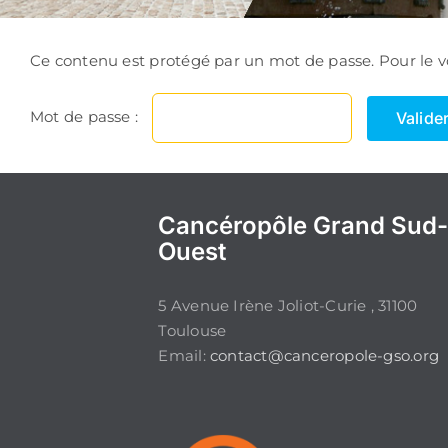
Ce contenu est protégé par un mot de passe. Pour le voi
Mot de passe :
Cancéropôle Grand Sud
Ouest
5 Avenue Irène Joliot-Curie , 31100
Toulouse
Email:
contact@canceropole-gso.org