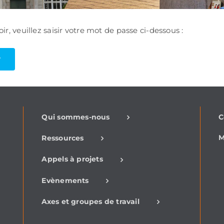
r, veuillez saisir votre mot de passe ci-dessous :
-
Qui sommes-nous
C
M
Ressources
Appels à projets
Evènements
Axes et groupes de travail