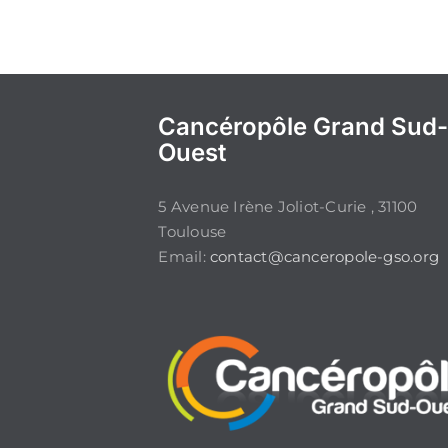
Cancéropôle Grand Sud
Ouest
5 Avenue Irène Joliot-Curie , 31100
Toulouse
Email:
contact@canceropole-gso.org