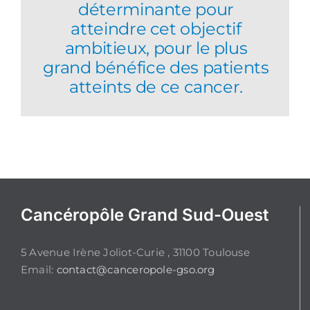
déterminante pour
atteindre cet objectif
ambitieux, pour le plus
grand bénéfice des patients
atteints de ce cancer.
Cancéropôle Grand Sud-Ouest
5 Avenue Irène Joliot-Curie , 31100 Toulouse
Email:
contact@canceropole-gso.org